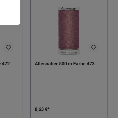
e 472
Allesnäher 500 m Farbe 473
8,63 €*