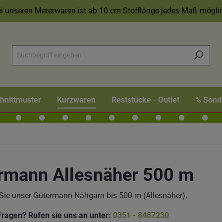
i unseren Meterwaren ist ab 10 cm Stofflänge jedes Maß mögli
hnittmuster
Kurzwaren
Reststücke - Outlet
% Sond
rmann Allesnäher 500 m
 Sie unser Gütermann Nähgarn bis 500 m (Allesnäher).
Fragen? Rufen sie uns an unter:
0351 - 8487230