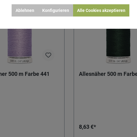
Ablehnen
Konfigurieren
Alle Cookies akzeptieren
her 500 m Farbe 441
Allesnäher 500 m Farb
8,63 €*