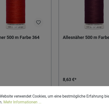
her 500 m Farbe 364
Allesnäher 500 m Farb
8,63 €*
In den Warenkorb
In den Warenkor
Website verwendet Cookies, um eine bestmögliche Erfahrung bi
n.
Mehr Informationen ...