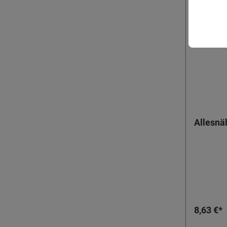
Allesnä
8,63 €*