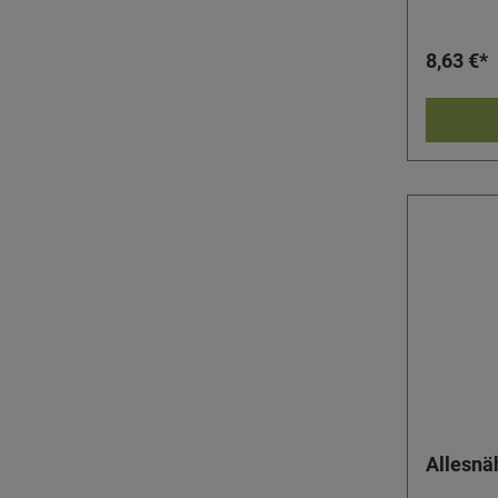
8,63 €*
Allesnä