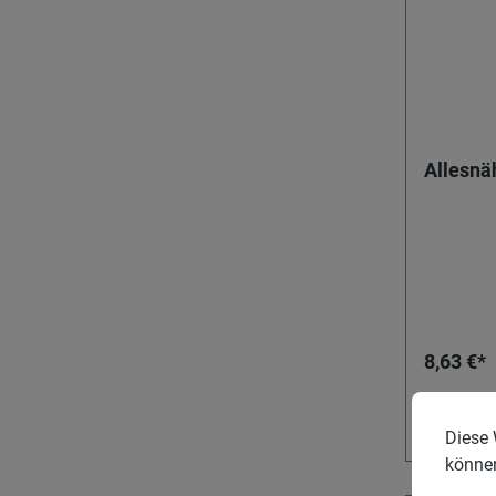
Allesnä
8,63 €*
Diese 
könne