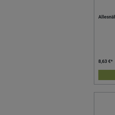
Allesnä
8,63 €*