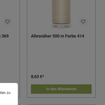
e 369
Allesnäher 500 m Farbe 414
8,63 €*
b
In den Warenkorb
eten zu