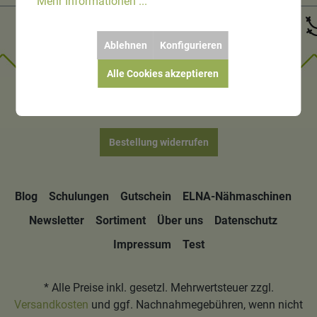
Mehr Informationen ...
Ablehnen
Konfigurieren
Alle Cookies akzeptieren
Bestellung widerrufen
Blog
Schulungen
Gutschein
ELNA-Nähmaschinen
Newsletter
Sortiment
Über uns
Datenschutz
Impressum
Test
* Alle Preise inkl. gesetzl. Mehrwertsteuer zzgl.
Versandkosten
und ggf. Nachnahmegebühren, wenn nicht