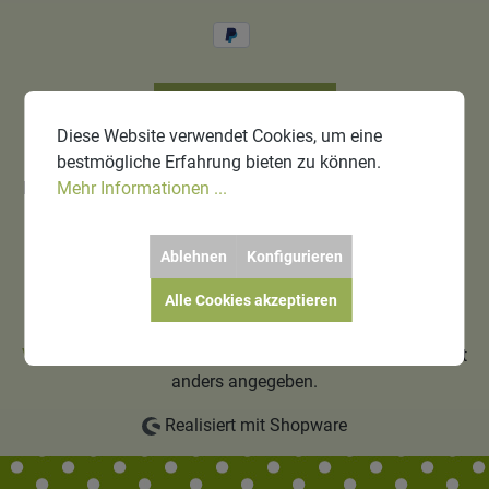
Bestellung widerrufen
Diese Website verwendet Cookies, um eine
bestmögliche Erfahrung bieten zu können.
Blog
Schulungen
Gutschein
ELNA-Nähmaschinen
Mehr Informationen ...
Newsletter
Sortiment
Über uns
Datenschutz
Ablehnen
Konfigurieren
Impressum
Test
Alle Cookies akzeptieren
* Alle Preise inkl. gesetzl. Mehrwertsteuer zzgl.
Versandkosten
und ggf. Nachnahmegebühren, wenn nicht
anders angegeben.
Realisiert mit Shopware