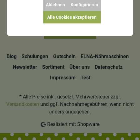
Ablehnen
Konfigurieren
Alle Cookies akzeptieren
Bestellung widerrufen
Blog
Schulungen
Gutschein
ELNA-Nähmaschinen
Newsletter
Sortiment
Über uns
Datenschutz
Impressum
Test
* Alle Preise inkl. gesetzl. Mehrwertsteuer zzgl.
Versandkosten
und ggf. Nachnahmegebühren, wenn nicht
anders angegeben.
Realisiert mit Shopware