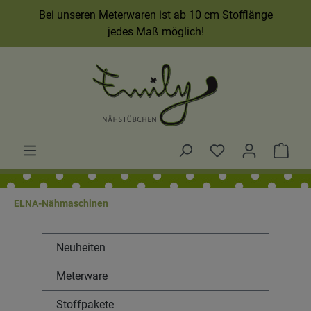
Bei unseren Meterwaren ist ab 10 cm Stofflänge
jedes Maß möglich!
ELNA-Nähmaschinen
Neuheiten
Meterware
Stoffpakete