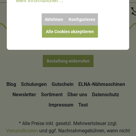
Mehr Informationen ...
Ablehnen
Konfigurieren
Alle Cookies akzeptieren
Bestellung widerrufen
Blog
Schulungen
Gutschein
ELNA-Nähmaschinen
Newsletter
Sortiment
Über uns
Datenschutz
Impressum
Test
* Alle Preise inkl. gesetzl. Mehrwertsteuer zzgl.
Versandkosten
und ggf. Nachnahmegebühren, wenn nicht