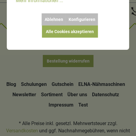
Mehr Informationen ...
Ablehnen
Konfigurieren
Alle Cookies akzeptieren
Bestellung widerrufen
Blog
Schulungen
Gutschein
ELNA-Nähmaschinen
Newsletter
Sortiment
Über uns
Datenschutz
Impressum
Test
* Alle Preise inkl. gesetzl. Mehrwertsteuer zzgl.
Versandkosten
und ggf. Nachnahmegebühren, wenn nicht