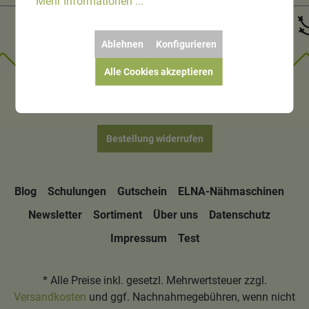
Mehr Informationen ...
Ablehnen
Konfigurieren
Alle Cookies akzeptieren
Bestellung widerrufen
Blog
Schulungen
Gutschein
ELNA-Nähmaschinen
Newsletter
Sortiment
Über uns
Datenschutz
Impressum
Test
* Alle Preise inkl. gesetzl. Mehrwertsteuer zzgl.
Versandkosten
und ggf. Nachnahmegebühren, wenn nicht