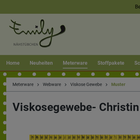
Be
Home
Neuheiten
Meterware
Stoffpakete
Sc
Meterware
Webware
Viskose Gewebe
Muster
Viskosegewebe- Christin 