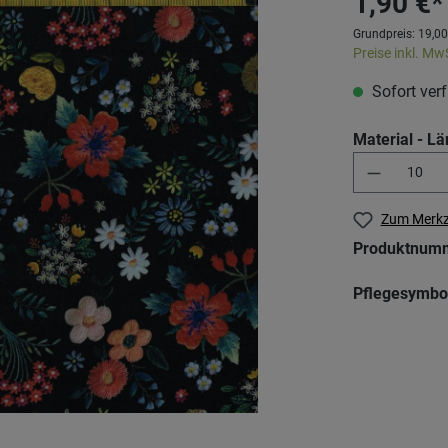
1,90 €*
Grundpreis:
19,00
Preise inkl. Mw
Sofort verf
Material - Lä
Zum Merkz
Produktnum
Pflegesymbo