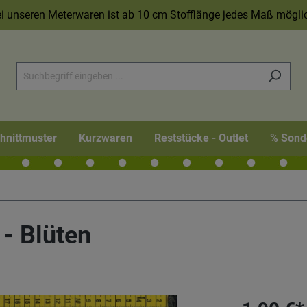
i unseren Meterwaren ist ab 10 cm Stofflänge jedes Maß mögli
hnittmuster
Kurzwaren
Reststücke - Outlet
% Sond
- Blüten