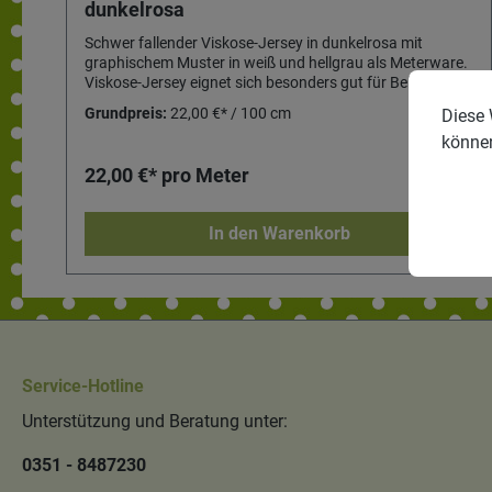
dunkelrosa
Schwer fallender Viskose-Jersey in dunkelrosa mit
graphischem Muster in weiß und hellgrau als Meterware.
g
Viskose-Jersey eignet sich besonders gut für Bekleidung
wie Röcke, Kleider, Shirts, Hosen und figurnahe
Grundpreis:
22,00 €* / 100 cm
Diese 
Kleidungsstücke. Es kann Farbabweichungen geben.
könne
22,00 €* pro Meter
In den Warenkorb
Service-Hotline
Unterstützung und Beratung unter:
0351 - 8487230