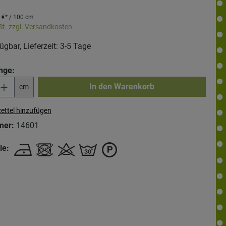
 €* / 100 cm
St. zzgl. Versandkosten
ügbar, Lieferzeit: 3-5 Tage
nge:
In den Warenkorb
cm
ettel hinzufügen
mer:
14601
le: