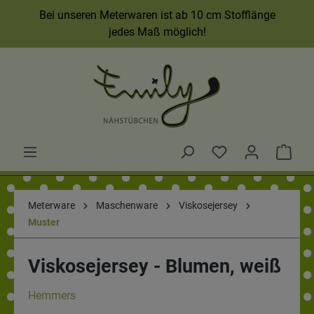
Bei unseren Meterwaren ist ab 10 cm Stofflänge
jedes Maß möglich!
Meterware
Maschenware
Viskosejersey
Muster
Viskosejersey - Blumen, weiß
Hemmers