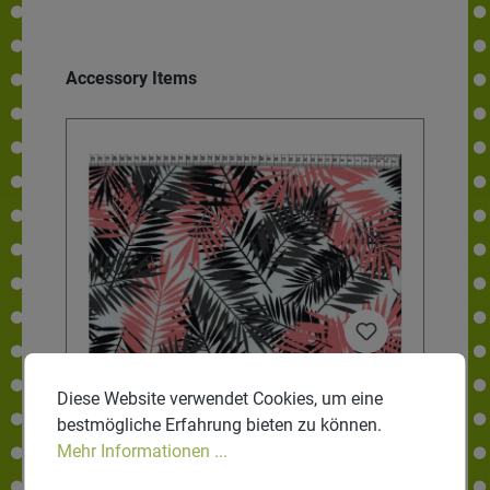
Accessory Items
Viskosejersey - Palmenblätter
V
Diese Website verwendet Cookies, um eine
h
bestmögliche Erfahrung bieten zu können.
Mehr Informationen ...
Schwer fallender Viskose-Jersey in weiß mit
Sc
au
Palmenblättern in rosa, grau und schwarz als
mi