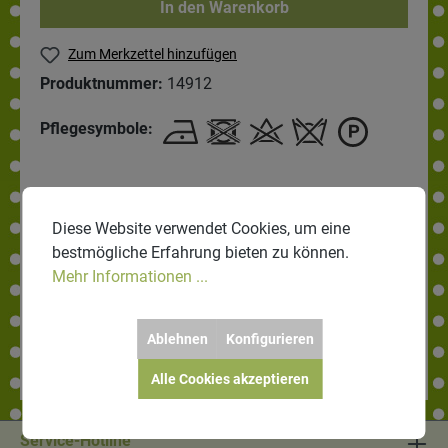
In den Warenkorb
Zum Merkzettel hinzufügen
Produktnummer:
14912
Pflegesymbole:
Beschreibung
Diese Website verwendet Cookies, um eine
Walk ist ein Stoff aus reiner Wolle. Aus
bestmögliche Erfahrung bieten zu können.
gesponnenem Wollgarn wird zuerst ein Stoff
Mehr Informationen ...
gewebt oder gestrickt, in diesem Fall ta…
Mehr
Bewertungen
Ablehnen
Konfigurieren
Alle Cookies akzeptieren
Service-Hotline