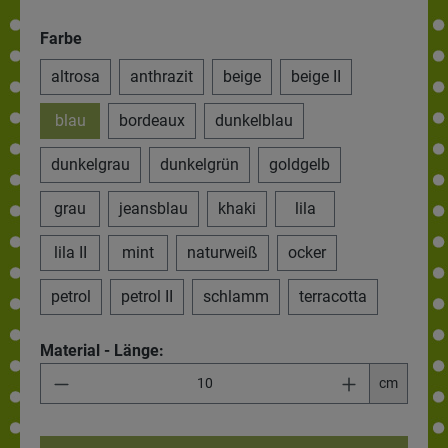
Farbe
altrosa
anthrazit
beige
beige II
blau
bordeaux
dunkelblau
dunkelgrau
dunkelgrün
goldgelb
grau
jeansblau
khaki
lila
lila II
mint
naturweiß
ocker
petrol
petrol II
schlamm
terracotta
Material - Länge:
cm