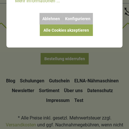
Mehr Informationen ...
Ablehnen
Konfigurieren
Alle Cookies akzeptieren
Bestellung widerrufen
Blog
Schulungen
Gutschein
ELNA-Nähmaschinen
Newsletter
Sortiment
Über uns
Datenschutz
Impressum
Test
* Alle Preise inkl. gesetzl. Mehrwertsteuer zzgl.
Versandkosten
und ggf. Nachnahmegebühren, wenn nicht