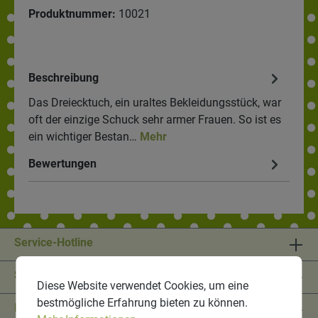
Produktnummer:
10021
Beschreibung
Das Dreiecktuch, ein uraltes Bekleidungsstück, war
oft der einzige Schuck sehr armer Frauen. So ist es
ein wichtiger Bestan…
Mehr
Bewertungen
Service-Hotline
Shop Service
Diese Website verwendet Cookies, um eine
bestmögliche Erfahrung bieten zu können.
Informationen