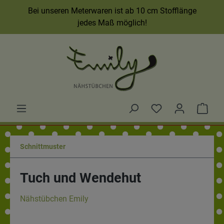
Bei unseren Meterwaren ist ab 10 cm Stofflänge
jedes Maß möglich!
Schnittmuster
Tuch und Wendehut
Nähstübchen Emily