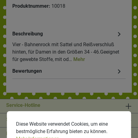
Produktnummer:
10018
Beschreibung
Vier - Bahnenrock mit Sattel und Reißverschluß
hinten, für Damen in den Größen 34 - 46.Geeignet
für gewebte Stoffe, mit od…
Mehr
Bewertungen
Service-Hotline
Shop Service
Diese Website verwendet Cookies, um eine
bestmögliche Erfahrung bieten zu können.
Informationen