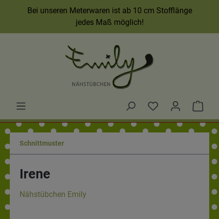
Bei unseren Meterwaren ist ab 10 cm Stofflänge
jedes Maß möglich!
Schnittmuster
Irene
Nähstübchen Emily