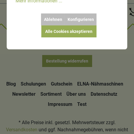
Mehr Informationen ...
Ablehnen
Konfigurieren
Alle Cookies akzeptieren
Bestellung widerrufen
Blog
Schulungen
Gutschein
ELNA-Nähmaschinen
Newsletter
Sortiment
Über uns
Datenschutz
Impressum
Test
* Alle Preise inkl. gesetzl. Mehrwertsteuer zzgl.
Versandkosten
und ggf. Nachnahmegebühren, wenn nicht