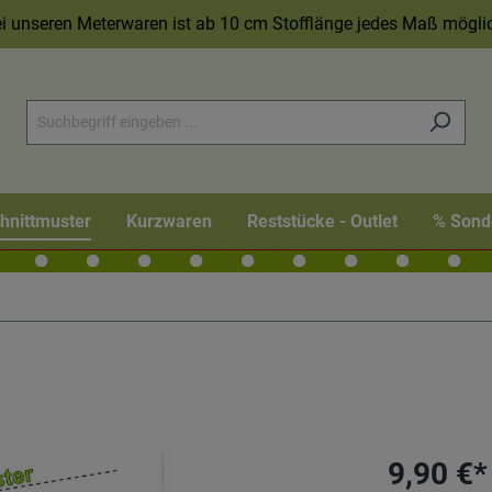
i unseren Meterwaren ist ab 10 cm Stofflänge jedes Maß mögli
hnittmuster
Kurzwaren
Reststücke - Outlet
% Sond
9,90 €*