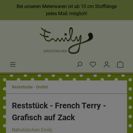
Bei unseren Meterwaren ist ab 10 cm Stofflänge
jedes Maß möglich!
Reststücke - Outlet
Reststück - French Terry -
Grafisch auf Zack
Nähstübchen Emily