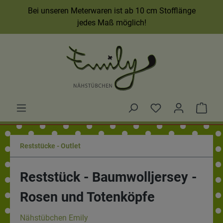
Bei unseren Meterwaren ist ab 10 cm Stofflänge
jedes Maß möglich!
Reststücke - Outlet
Reststück - Baumwolljersey -
Rosen und Totenköpfe
Nähstübchen Emily