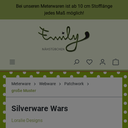
Bei unseren Meterwaren ist ab 10 cm Stofflänge
jedes Maß möglich!
Meterware
Webware
Patchwork
große Muster
Silverware Wars
Loralie Designs