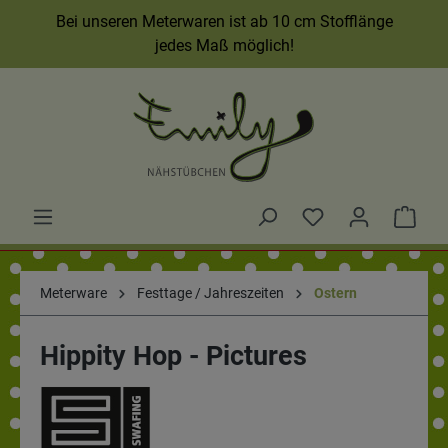
Bei unseren Meterwaren ist ab 10 cm Stofflänge
jedes Maß möglich!
Meterware
Festtage / Jahreszeiten
Ostern
Hippity Hop - Pictures