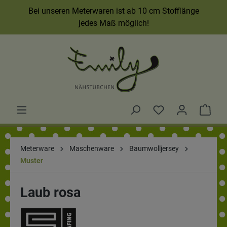
Bei unseren Meterwaren ist ab 10 cm Stofflänge
jedes Maß möglich!
Meterware
Maschenware
Baumwolljersey
Muster
Laub rosa