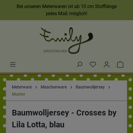
Bei unseren Meterwaren ist ab 10 cm Stofflänge
jedes Maß möglich!
Meterware
Maschenware
Baumwolljersey
Muster
Baumwolljersey - Crosses by
Lila Lotta, blau