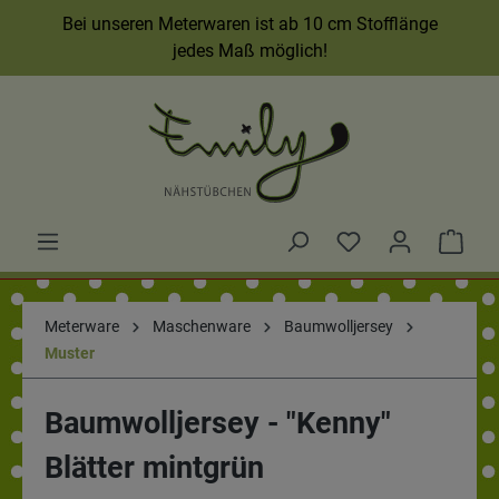
Bei unseren Meterwaren ist ab 10 cm Stofflänge
jedes Maß möglich!
Meterware
Maschenware
Baumwolljersey
Muster
Baumwolljersey - "Kenny"
Blätter mintgrün