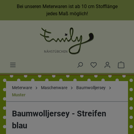
Bei unseren Meterwaren ist ab 10 cm Stofflänge
jedes Maß möglich!
Meterware
Maschenware
Baumwolljersey
Muster
Baumwolljersey - Streifen
blau