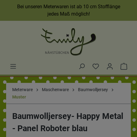
Bei unseren Meterwaren ist ab 10 cm Stofflänge
jedes Maß möglich!
Meterware
Maschenware
Baumwolljersey
Muster
Baumwolljersey- Happy Metal
- Panel Roboter blau