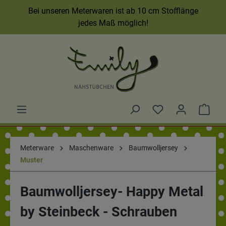
Bei unseren Meterwaren ist ab 10 cm Stofflänge
jedes Maß möglich!
Meterware
Maschenware
Baumwolljersey
Muster
Baumwolljersey- Happy Metal
by Steinbeck - Schrauben