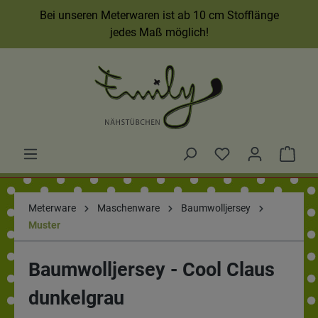
Bei unseren Meterwaren ist ab 10 cm Stofflänge
jedes Maß möglich!
Meterware
Maschenware
Baumwolljersey
Muster
Baumwolljersey - Cool Claus
dunkelgrau