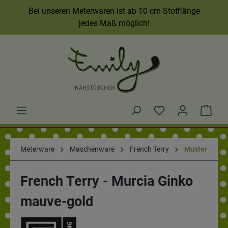
Bei unseren Meterwaren ist ab 10 cm Stofflänge
jedes Maß möglich!
Meterware
Maschenware
French Terry
Muster
French Terry - Murcia Ginko
mauve-gold