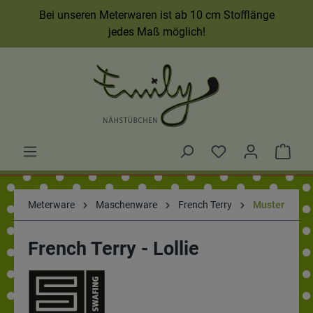
Bei unseren Meterwaren ist ab 10 cm Stofflänge
jedes Maß möglich!
Meterware
Maschenware
French Terry
Muster
French Terry - Lollie